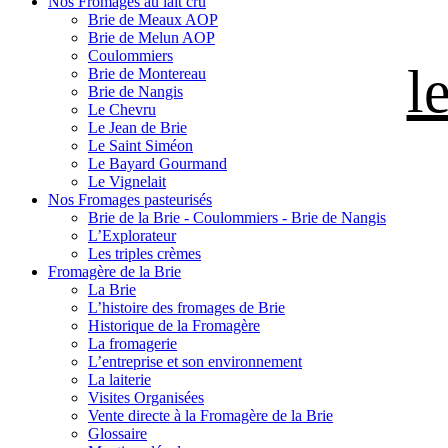
Nos Fromages au lait cru
Brie de Meaux AOP
Brie de Melun AOP
Coulommiers
l
Brie de Montereau
Brie de Nangis
Le Chevru
Le Jean de Brie
Le Saint Siméon
Le Bayard Gourmand
Le Vignelait
Nos Fromages pasteurisés
Brie de la Brie - Coulommiers - Brie de Nangis
L’Explorateur
Les triples crèmes
Fromagère de la Brie
La Brie
L’histoire des fromages de Brie
Historique de la Fromagère
La fromagerie
L’entreprise et son environnement
La laiterie
Visites Organisées
Vente directe à la Fromagère de la Brie
Glossaire