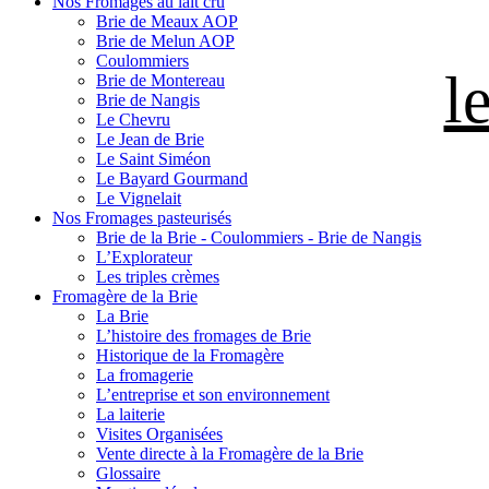
Nos Fromages au lait cru
Brie de Meaux AOP
Brie de Melun AOP
Coulommiers
l
Brie de Montereau
Brie de Nangis
Le Chevru
Le Jean de Brie
Le Saint Siméon
Le Bayard Gourmand
Le Vignelait
Nos Fromages pasteurisés
Brie de la Brie - Coulommiers - Brie de Nangis
L’Explorateur
Les triples crèmes
Fromagère de la Brie
La Brie
L’histoire des fromages de Brie
Historique de la Fromagère
La fromagerie
L’entreprise et son environnement
La laiterie
Visites Organisées
Vente directe à la Fromagère de la Brie
Glossaire