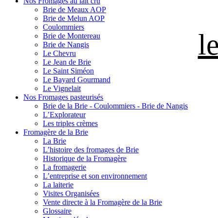
Nos Fromages au lait cru
Brie de Meaux AOP
Brie de Melun AOP
Coulommiers
l
Brie de Montereau
Brie de Nangis
Le Chevru
Le Jean de Brie
Le Saint Siméon
Le Bayard Gourmand
Le Vignelait
Nos Fromages pasteurisés
Brie de la Brie - Coulommiers - Brie de Nangis
L’Explorateur
Les triples crèmes
Fromagère de la Brie
La Brie
L’histoire des fromages de Brie
Historique de la Fromagère
La fromagerie
L’entreprise et son environnement
La laiterie
Visites Organisées
Vente directe à la Fromagère de la Brie
Glossaire