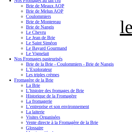
Nos Fromages au lait cru
Brie de Meaux AOP
Brie de Melun AOP
Coulommiers
l
Brie de Montereau
Brie de Nangis
Le Chevru
Le Jean de Brie
Le Saint Siméon
Le Bayard Gourmand
Le Vignelait
Nos Fromages pasteurisés
Brie de la Brie - Coulommiers - Brie de Nangis
L’Explorateur
Les triples crèmes
Fromagère de la Brie
La Brie
L’histoire des fromages de Brie
Historique de la Fromagère
La fromagerie
L’entreprise et son environnement
La laiterie
Visites Organisées
Vente directe à la Fromagère de la Brie
Glossaire