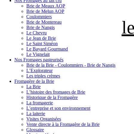
Nos Fromages au lait cru
Brie de Meaux AOP
Brie de Melun AOP
Coulommiers
l
Brie de Montereau
Brie de Nangis
Le Chevru
Le Jean de Brie
Le Saint Siméon
Le Bayard Gourmand
Le Vignelait
Nos Fromages pasteurisés
Brie de la Brie - Coulommiers - Brie de Nangis
L’Explorateur
Les triples crèmes
Fromagère de la Brie
La Brie
L’histoire des fromages de Brie
Historique de la Fromagère
La fromagerie
L’entreprise et son environnement
La laiterie
Visites Organisées
Vente directe à la Fromagère de la Brie
Glossaire