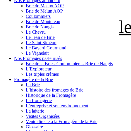
Nos Fromages au lait cru
Brie de Meaux AOP
Brie de Melun AOP
Coulommiers
l
Brie de Montereau
Brie de Nangis
Le Chevru
Le Jean de Brie
Le Saint Siméon
Le Bayard Gourmand
Le Vignelait
Nos Fromages pasteurisés
Brie de la Brie - Coulommiers - Brie de Nangis
L’Explorateur
Les triples crèmes
Fromagère de la Brie
La Brie
L’histoire des fromages de Brie
Historique de la Fromagère
La fromagerie
L’entreprise et son environnement
La laiterie
Visites Organisées
Vente directe à la Fromagère de la Brie
Glossaire