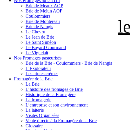
Nos Fromages au lait cru
Brie de Meaux AOP
Brie de Melun AOP
Coulommiers
l
Brie de Montereau
Brie de Nangis
Le Chevru
Le Jean de Brie
Le Saint Siméon
Le Bayard Gourmand
Le Vignelait
Nos Fromages pasteurisés
Brie de la Brie - Coulommiers - Brie de Nangis
L’Explorateur
Les triples crèmes
Fromagère de la Brie
La Brie
L’histoire des fromages de Brie
Historique de la Fromagère
La fromagerie
L’entreprise et son environnement
La laiterie
Visites Organisées
Vente directe à la Fromagère de la Brie
Glossaire