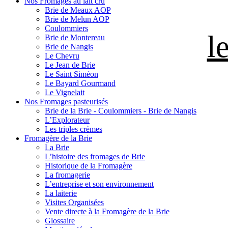
Nos Fromages au lait cru
Brie de Meaux AOP
Brie de Melun AOP
Coulommiers
l
Brie de Montereau
Brie de Nangis
Le Chevru
Le Jean de Brie
Le Saint Siméon
Le Bayard Gourmand
Le Vignelait
Nos Fromages pasteurisés
Brie de la Brie - Coulommiers - Brie de Nangis
L’Explorateur
Les triples crèmes
Fromagère de la Brie
La Brie
L’histoire des fromages de Brie
Historique de la Fromagère
La fromagerie
L’entreprise et son environnement
La laiterie
Visites Organisées
Vente directe à la Fromagère de la Brie
Glossaire