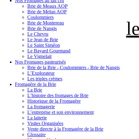
Nos Fromages au lait cru
Brie de Meaux AOP
Brie de Melun AOP
Coulommiers
l
Brie de Montereau
Brie de Nangis
Le Chevru
Le Jean de Brie
Le Saint Siméon
Le Bayard Gourmand
Le Vignelait
Nos Fromages pasteurisés
Brie de la Brie - Coulommiers - Brie de Nangis
L’Explorateur
Les triples crèmes
Fromagère de la Brie
La Brie
L’histoire des fromages de Brie
Historique de la Fromagère
La fromagerie
L’entreprise et son environnement
La laiterie
Visites Organisées
Vente directe à la Fromagère de la Brie
Glossaire