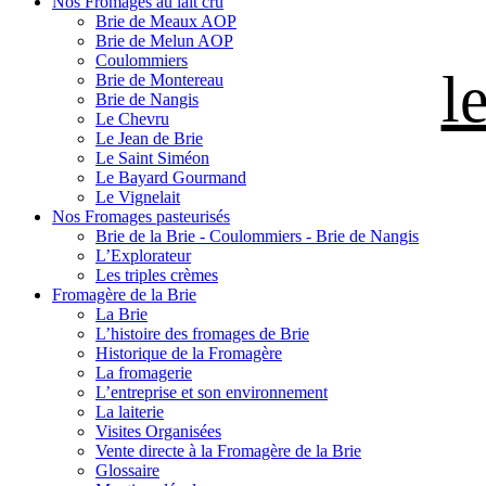
Nos Fromages au lait cru
Brie de Meaux AOP
Brie de Melun AOP
Coulommiers
l
Brie de Montereau
Brie de Nangis
Le Chevru
Le Jean de Brie
Le Saint Siméon
Le Bayard Gourmand
Le Vignelait
Nos Fromages pasteurisés
Brie de la Brie - Coulommiers - Brie de Nangis
L’Explorateur
Les triples crèmes
Fromagère de la Brie
La Brie
L’histoire des fromages de Brie
Historique de la Fromagère
La fromagerie
L’entreprise et son environnement
La laiterie
Visites Organisées
Vente directe à la Fromagère de la Brie
Glossaire