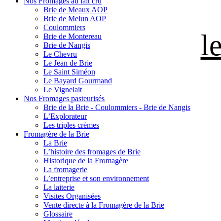
Nos Fromages au lait cru
Brie de Meaux AOP
Brie de Melun AOP
Coulommiers
l
Brie de Montereau
Brie de Nangis
Le Chevru
Le Jean de Brie
Le Saint Siméon
Le Bayard Gourmand
Le Vignelait
Nos Fromages pasteurisés
Brie de la Brie - Coulommiers - Brie de Nangis
L’Explorateur
Les triples crèmes
Fromagère de la Brie
La Brie
L’histoire des fromages de Brie
Historique de la Fromagère
La fromagerie
L’entreprise et son environnement
La laiterie
Visites Organisées
Vente directe à la Fromagère de la Brie
Glossaire