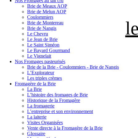
Nos Fromages au lait cru
Brie de Meaux AOP
Brie de Melun AOP
Coulommiers
l
Brie de Montereau
Brie de Nangis
Le Chevru
Le Jean de Brie
Le Saint Siméon
Le Bayard Gourmand
Le Vignelait
Nos Fromages pasteurisés
Brie de la Brie - Coulommiers - Brie de Nangis
L’Explorateur
Les triples crèmes
Fromagère de la Brie
La Brie
L’histoire des fromages de Brie
Historique de la Fromagère
La fromagerie
L’entreprise et son environnement
La laiterie
Visites Organisées
Vente directe à la Fromagère de la Brie
Glossaire