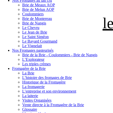
Nos Fromages au lait cru
Brie de Meaux AOP
Brie de Melun AOP
Coulommiers
l
Brie de Montereau
Brie de Nangis
Le Chevru
Le Jean de Brie
Le Saint Siméon
Le Bayard Gourmand
Le Vignelait
Nos Fromages pasteurisés
Brie de la Brie - Coulommiers - Brie de Nangis
L’Explorateur
Les triples crèmes
Fromagère de la Brie
La Brie
L’histoire des fromages de Brie
Historique de la Fromagère
La fromagerie
L’entreprise et son environnement
La laiterie
Visites Organisées
Vente directe à la Fromagère de la Brie
Glossaire