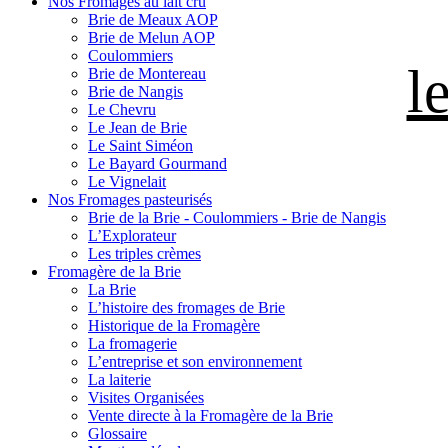
Nos Fromages au lait cru
Brie de Meaux AOP
Brie de Melun AOP
Coulommiers
l
Brie de Montereau
Brie de Nangis
Le Chevru
Le Jean de Brie
Le Saint Siméon
Le Bayard Gourmand
Le Vignelait
Nos Fromages pasteurisés
Brie de la Brie - Coulommiers - Brie de Nangis
L’Explorateur
Les triples crèmes
Fromagère de la Brie
La Brie
L’histoire des fromages de Brie
Historique de la Fromagère
La fromagerie
L’entreprise et son environnement
La laiterie
Visites Organisées
Vente directe à la Fromagère de la Brie
Glossaire