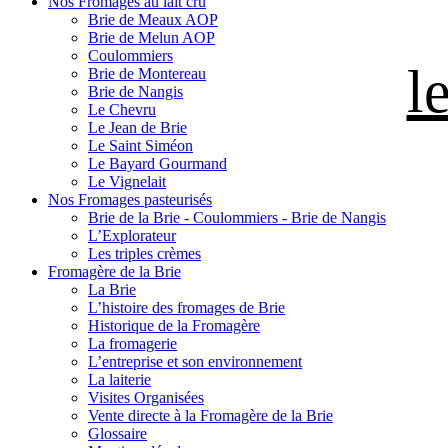
Nos Fromages au lait cru
Brie de Meaux AOP
Brie de Melun AOP
Coulommiers
l
Brie de Montereau
Brie de Nangis
Le Chevru
Le Jean de Brie
Le Saint Siméon
Le Bayard Gourmand
Le Vignelait
Nos Fromages pasteurisés
Brie de la Brie - Coulommiers - Brie de Nangis
L’Explorateur
Les triples crèmes
Fromagère de la Brie
La Brie
L’histoire des fromages de Brie
Historique de la Fromagère
La fromagerie
L’entreprise et son environnement
La laiterie
Visites Organisées
Vente directe à la Fromagère de la Brie
Glossaire