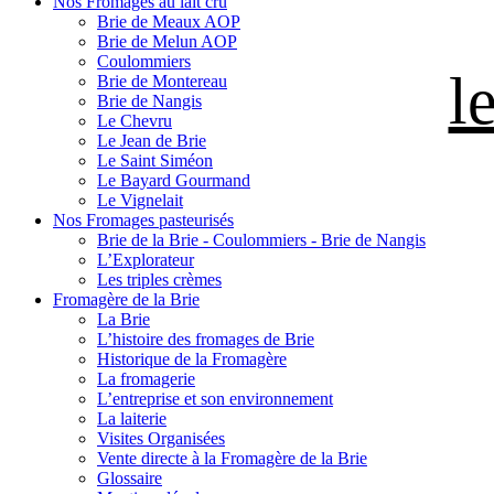
Nos Fromages au lait cru
Brie de Meaux AOP
Brie de Melun AOP
Coulommiers
l
Brie de Montereau
Brie de Nangis
Le Chevru
Le Jean de Brie
Le Saint Siméon
Le Bayard Gourmand
Le Vignelait
Nos Fromages pasteurisés
Brie de la Brie - Coulommiers - Brie de Nangis
L’Explorateur
Les triples crèmes
Fromagère de la Brie
La Brie
L’histoire des fromages de Brie
Historique de la Fromagère
La fromagerie
L’entreprise et son environnement
La laiterie
Visites Organisées
Vente directe à la Fromagère de la Brie
Glossaire