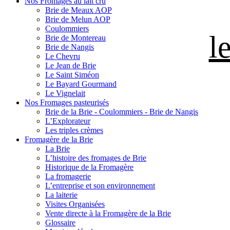
Nos Fromages au lait cru
Brie de Meaux AOP
Brie de Melun AOP
Coulommiers
l
Brie de Montereau
Brie de Nangis
Le Chevru
Le Jean de Brie
Le Saint Siméon
Le Bayard Gourmand
Le Vignelait
Nos Fromages pasteurisés
Brie de la Brie - Coulommiers - Brie de Nangis
L’Explorateur
Les triples crèmes
Fromagère de la Brie
La Brie
L’histoire des fromages de Brie
Historique de la Fromagère
La fromagerie
L’entreprise et son environnement
La laiterie
Visites Organisées
Vente directe à la Fromagère de la Brie
Glossaire