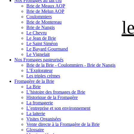
Nos Fromages au lait cru
Brie de Meaux AOP
Brie de Melun AOP
Coulommiers
l
Brie de Montereau
Brie de Nangis
Le Chevru
Le Jean de Brie
Le Saint Siméon
Le Bayard Gourmand
Le Vignelait
Nos Fromages pasteurisés
Brie de la Brie - Coulommiers - Brie de Nangis
L’Explorateur
Les triples crèmes
Fromagère de la Brie
La Brie
L’histoire des fromages de Brie
Historique de la Fromagère
La fromagerie
L’entreprise et son environnement
La laiterie
Visites Organisées
Vente directe à la Fromagère de la Brie
Glossaire